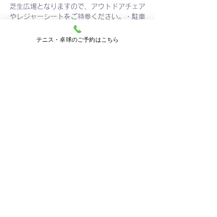
芝生広場となりますので、アウトドアチェア
やレジャーシートをご持参ください。・駐車
場に関しましては、数に限りがございま
す。 ※満車時、路上駐車はご遠慮くださ
テニス・卓球のご予約はこちら
い。・タウンバス満車の場合は次のバスまで
お待ちください。 ※タウンバス時刻表をご
確認下さい。
【出演者情報】tiktokフォロワー47k突
破！！弾き語りデュオ　『なもなき』
Copyright (C) 2023 勝浦東急サニーパーク All Right