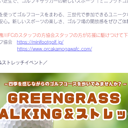
い芝生で、ゴルフ＋サッカーの新しいスポーツ「ミニフットゴ
を使ってゴルフコースをまわる、三世代で参加できるユニーク
安心。新しいスポーツの楽しさ、ゴルフ場の開放感をぜひご体
鴨川FCのスタッフの方協会スタッフの方が応援に駆けつけて
フ協会　
https://minifootgolf.jp/
　　  　
https://www.orcakamogawafc.com/
&ストレッチイベント／