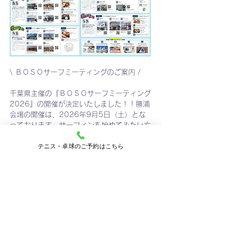
\ ＢＯＳＯサーフミーティングのご案内 /
千葉県主催の『ＢＯＳＯサーフミーティング
2026』の開催が決定いたしました！！勝浦
会場の開催は、2026年9月5日（土）とな
っております。サーフィンを始めてみたい方
は、ぜひ公式ページをチェック✔️してみてく
テニス・卓球のご予約はこちら
ださい！！
【１日のスケジュール】
① マリブポイントさんでサーフィンを学び
②東急リゾートタウン勝浦 ホテルハーヴェ
スト勝浦 でランチ (勝浦ブルーバーガー🍔
のご提供)